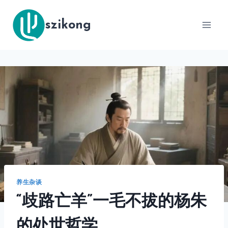
跳
到
szikong
内
容
养生杂谈
“歧路亡羊”一毛不拔的杨朱
的处世哲学