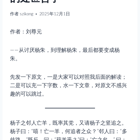
作者
szikong
2025年12月1日
作者：刘尊元
——从讨厌杨朱，到理解杨朱，最后都要变成杨
朱。
先发一下原文，一是大家可以对照我后面的解读；
二是可以充一下字数，水一下文章，对原文不感兴
趣的可以跳过。
杨子之邻人亡羊，既率其党，又请杨子之竖追之。
杨子曰：“嘻！亡一羊，何追者之众？”邻人曰：“多
歧路。”既反，问：“获羊乎？”曰：“亡之矣。” 曰：