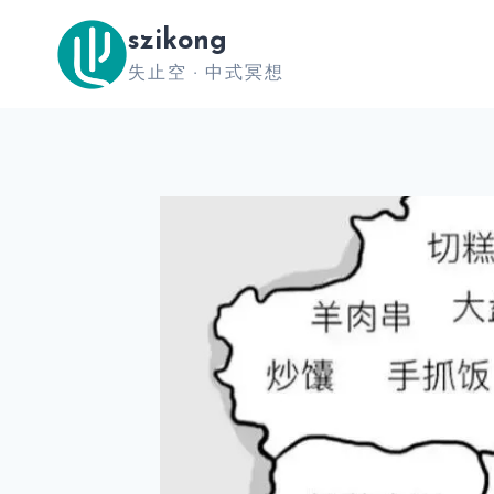
跳
szikong
到
失止空 · 中式冥想
内
容