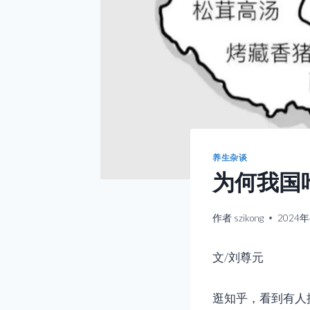
养生杂谈
为何我国
作者
szikong
2024
文/刘尊元
逛知乎，看到有人