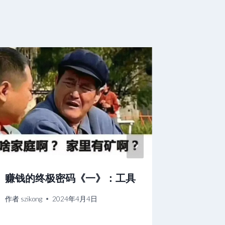
赚钱的终极密码《一》：工具
中医为
作者
szikong
2024年4月4日
作者
szikon