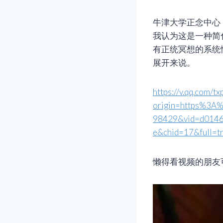
牛津大学正念中心
我认为这是一种简
有正统冥想的系统
展开来说。
https://v.qq.com/tx
origin=https%3A%
98429&vid=d0146
e&chid=17&full=t
懒得看视频的朋友