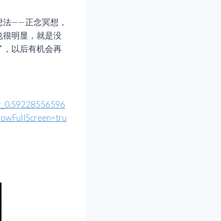
想法——正念冥想，
也很明显，就是没
了，以后有机会再
er_0.59228556596
owFullScreen=tru
。