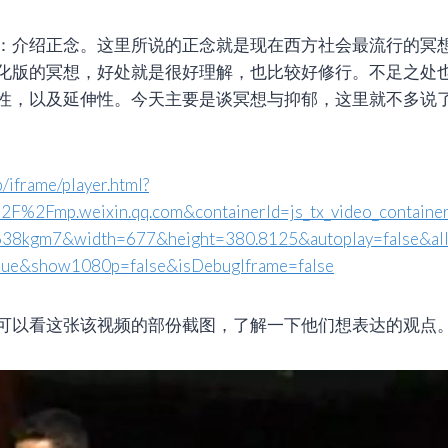
：介绍正念。这里所说的正念就是现在西方社会最流行的冥
化版的冥想，好处就是很好理解，也比较好修行。不足之处
性，以及延伸性。今天主要是谈冥想与抑郁，这里就不多说
p/iframe/player.html?
2F%2Fmp.weixin.qq.com&containerId=js_tx_video_contain
38kgm7&width=677&height=380.8125&autoplay=false&all
rue&show1080p=false&isDebugIframe=false
可以看这张该视频的部份截图，了解一下他们想表达的观点