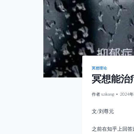
冥想理论
冥想能治
作者
szikong
2024
文/刘尊元
之前在知乎上回答