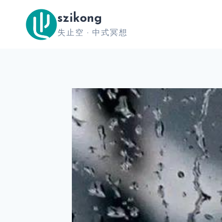
跳
szikong
到
失止空 · 中式冥想
内
容