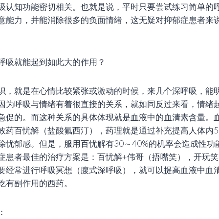
级认知功能密切相关。也就是说，平时只要尝试练习简单的
意能力，并能消除很多的负面情绪，这无疑对抑郁症患者来
呼吸就能起到如此大的作用？
识，就是在心情比较紧张或激动的时候，来几个深呼吸，能
因为呼吸与情绪有着很直接的关系，就如同反过来看，情绪
急促的。而这种关系的具体体现就是血液中的血清素含量。血
效药百忧解（盐酸氟西汀），药理就是通过补充提高人体内5
除忧郁感。但是，服用百忧解有30～40%的机率会造成性功
症患者最佳的治疗方案是：百忧解+伟哥（捂嘴笑），开玩
要经常进行呼吸冥想（腹式深呼吸），就可以提高血液中血清
吃有副作用的西药。
：