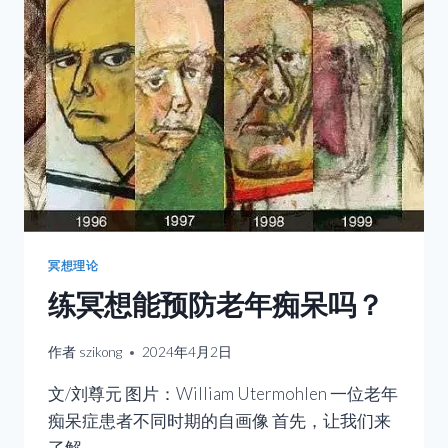
郁
症
吗？
冥想理论
练冥想能预防老年痴呆吗？
作者
szikong
2024年4月2日
文/刘尊元 图片：William Utermohlen 一位老年
痴呆症患者不同时期的自画像 首先，让我们来
了解…