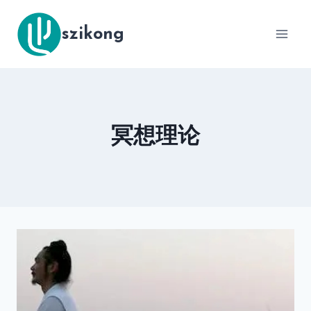
跳
到
szikong
内
容
冥想理论