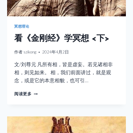
冥想理论
看《金刚经》学冥想 <下>
作者
szikong
2024年4月2日
文/刘尊元 凡所有相，皆是虚妄。若见诸相非
相，则见如来。 相，我们前面讲过，就是观
念，或是它的本意相貌，也可引…
看
阅读更多
《金
刚
经》
学
冥
想