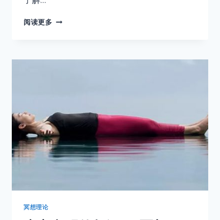
练
阅读更多
冥
想
能
预
防
老
年
痴
呆
吗？
冥想理论