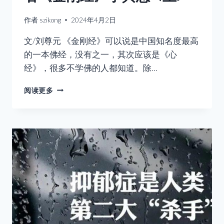
作者
szikong
2024年4月2日
文/刘尊元 《金刚经》可以说是中国知名度最高
的一本佛经，没有之一，其次应该是《心
经》，很多不学佛的人都知道。除…
看
阅读更多
《金
刚
经》
学
冥
想
<
上
>