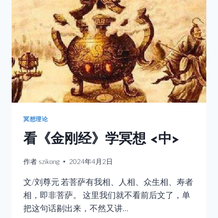
<
下
>
冥想理论
看《金刚经》学冥想 <中>
作者
szikong
2024年4月2日
文/刘尊元 若菩萨有我相、人相、众生相、寿者
相，即非菩萨。 这里我们就不看前后文了，单
把这句话剔出来，不然又讲…