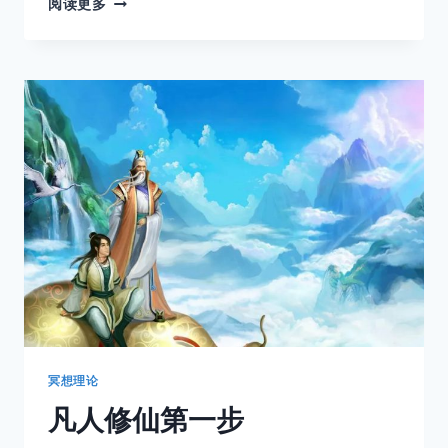
阅读更多
想
与
情
绪
——
昆
明
顺
城
试
听
课
现
场
记
录
冥想理论
凡人修仙第一步