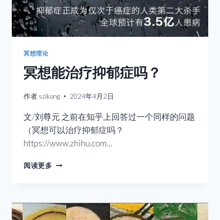
冥想理论
冥想能治疗抑郁症吗？
作者
szikong
2024年4月2日
文/刘尊元 之前在知乎上回答过一个同样的问题
（冥想可以治疗抑郁症吗？
https://www.zhihu.com…
冥
阅读更多
想
能
治
疗
抑