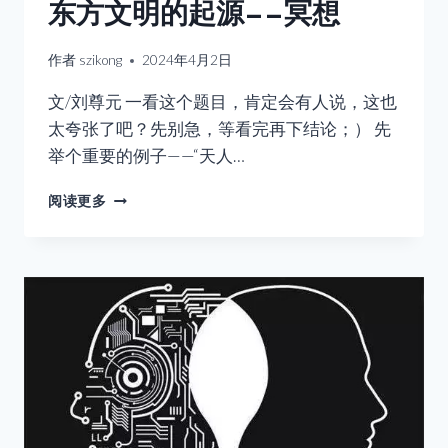
东方文明的起源——冥想
作者
szikong
2024年4月2日
文/刘尊元 一看这个题目，肯定会有人说，这也
太夸张了吧？先别急，等看完再下结论；） 先
举个重要的例子——“天人…
东
阅读更多
方
文
明
的
起
源
——
冥
想