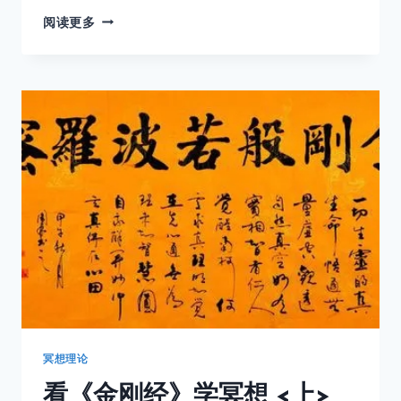
看
阅读更多
《金
刚
经》
学
冥
想
<
中
>
冥想理论
看《金刚经》学冥想 <上>