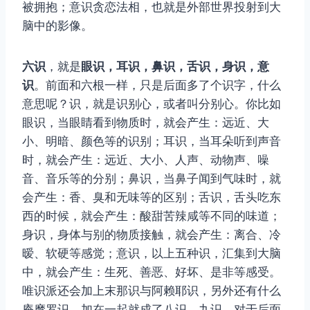
被拥抱；意识贪恋法相，也就是外部世界投射到大
脑中的影像。
六识
，就是
眼识，
耳识，鼻识，舌识，身识，意
识
。前面和六根一样，只是后面多了个识字，什么
意思呢？识，就是识别心，或者叫分别心。你比如
眼识，当眼睛看到物质时，就会产生：远近、大
小、明暗、颜色等的识别；耳识，当耳朵听到声音
时，就会产生：远近、大小、人声、动物声、噪
音、音乐等的分别；鼻识，当鼻子闻到气味时，就
会产生：香、臭和无味等的区别；舌识，舌头吃东
西的时候，就会产生：酸甜苦辣咸等不同的味道；
身识，身体与别的物质接触，就会产生：离合、冷
暧、软硬等感觉；意识，以上五种识，汇集到大脑
中，就会产生：生死、善恶、好坏、是非等感受。
唯识派还会加上末那识与阿赖耶识，另外还有什么
庵摩罗识，加在一起就成了八识、九识。对于后面