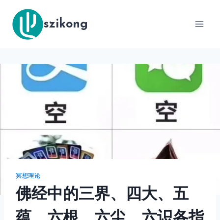
跳
到
szikong
内
容
冥想理论
佛经中的三界、四大、五
蕴、六根、六尘、六识各指