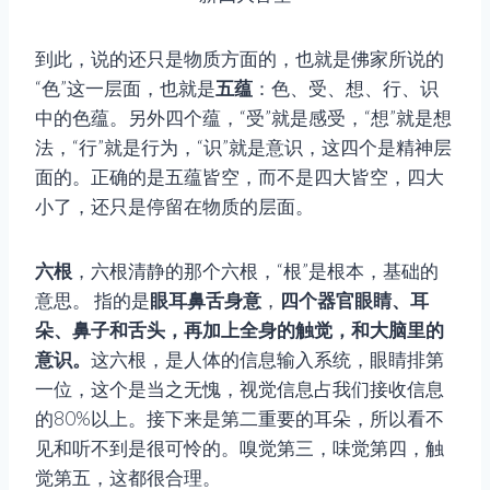
到此，说的还只是物质方面的，也就是佛家所说的
“色”这一层面，也就是
五蕴
：色、受、想、行、识
中的色蕴。另外四个蕴，“受”就是感受，“想”就是想
法，“行”就是行为，“识”就是意识，这四个是精神层
面的。正确的是五蕴皆空，而不是四大皆空，四大
小了，还只是停留在物质的层面。
六根
，六根清静的那个六根，“根”是根本，基础的
意思。 指的是
眼耳鼻舌身意
，
四个器官眼睛、耳
朵、鼻子和舌头，再加上全身的触觉，和大脑里的
意识。
这六根，是人体的信息输入系统，眼睛排第
一位，这个是当之无愧，视觉信息占我们接收信息
的80%以上。接下来是第二重要的耳朵，所以看不
见和听不到是很可怜的。嗅觉第三，味觉第四，触
觉第五，这都很合理。