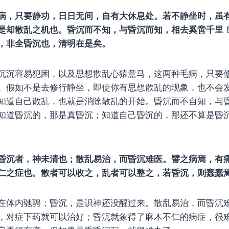
病，只要静功，日日无间，自有大休息处。若不静坐时，虽
是却散乱之机也。昏沉而不知，与昏沉而知，相去奚啻千里
，非全昏沉也，清明在是矣。
沉沉容易犯困，以及思想散乱心猿意马，这两种毛病，只要
。假如不是去修行静坐，即使你有思想散乱的现象，也不会
知道自己散乱，也就是消除散乱的开始。昏沉而不自知，与
知道昏沉的，那是真昏沉；知道自己昏沉的，那还不算是昏
昏沉者，神未清也；散乱易治，而昏沉难医。譬之病焉，有
仁之症也。散者可以收之，乱者可以整之，若昏沉，则蠢蠢
在体内驰骋；昏沉，是识神还没醒过来。散乱易治，而昏沉
，对症下药就可以治好；昏沉就象得了麻木不仁的病症，很