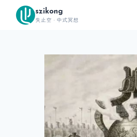
跳
szikong
到
失止空 · 中式冥想
内
容