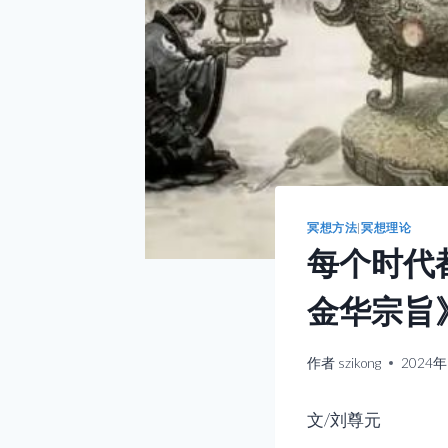
冥想方法
|
冥想理论
每个时代
金华宗旨
作者
szikong
2024
文/刘尊元