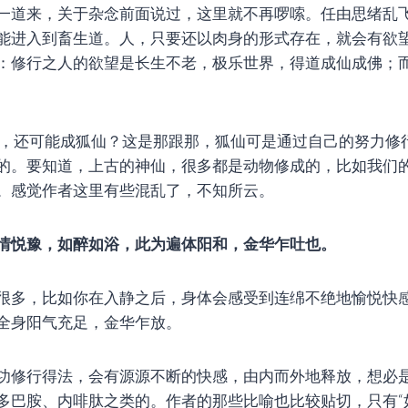
一道来，关于杂念前面说过，这里就不再啰嗦。任由思绪乱
能进入到畜生道。人，只要还以肉身的形式存在，就会有欲
：修行之人的欲望是长生不老，极乐世界，得道成仙成佛；
道，还可能成狐仙？这是那跟那，狐仙可是通过自己的努力修
的。要知道，上古的神仙，很多都是动物修成的，比如我们
。感觉作者这里有些混乱了，不知所云。
情悦豫，如醉如浴，此为遍体阳和，金华乍吐也。
很多，比如你在入静之后，身体会感受到连绵不绝地愉悦快
全身阳气充足，金华乍放。
功修行得法，会有源源不断的快感，由内而外地释放，想必
多巴胺、内啡肽之类的。作者的那些比喻也比较贴切，只有“