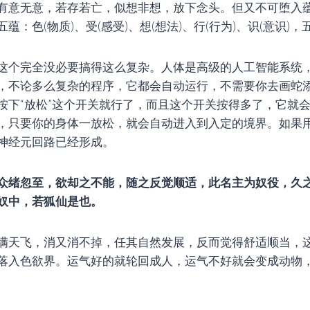
有意无意，若存若亡，似想非想，放下念头。但又不可堕入
蕴：色(物质)、受(感受)、想(想法)、行(行为)、识(意识)
这个完全没必要搞得这么复杂。人体是高级的人工智能系统
，不论多么复杂的程序，它都会自动运行，不需要你去画蛇
按下“放松”这个开关就行了，而且这个开关按得多了，它就
，只要你的身体一放松，就会自动进入到入定的境界。如果
神经元回路已经形成。
众绪忽至，欲却之不能，随之反觉顺适，此名主为奴役，久
奴中，若狐仙是也。
满天飞，消又消不掉，任其自然发展，反而觉得舒适顺当，
落入色欲界。运气好的就轮回成人，运气不好就会变成动物