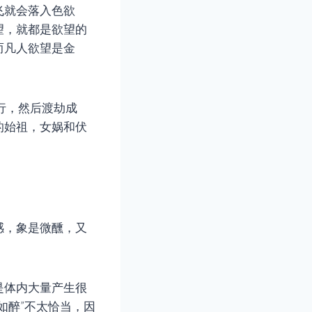
飞就会落入色欲
望，就都是欲望的
而凡人欲望是金
行，然后渡劫成
的始祖，女娲和伏
感，象是微醺，又
是体内大量产生很
如醉”不太恰当，因