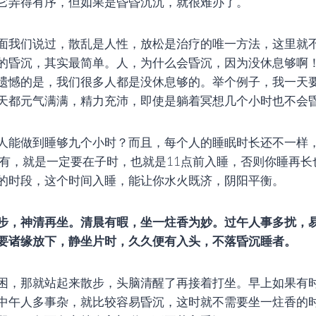
它弄得有序，但如果是昏昏沉沉，就很难办了。
面我们说过，散乱是人性，放松是治疗的唯一方法，这里就
的昏沉，其实最简单。人，为什么会昏沉，因为没休息够啊
遗憾的是，我们很多人都是没休息够的。举个例子，我一天
天都元气满满，精力充沛，即使是躺着冥想几个小时也不会
人能做到睡够九个小时？而且，每个人的睡眠时长还不一样
还有，就是一定要在子时，也就是11点前入睡，否则你睡再
的时段，这个时间入睡，能让你水火既济，阴阳平衡。
步，神清再坐。清晨有暇，坐一炷香为妙。过午人事多扰，
要诸缘放下，静坐片时，久久便有入头，不落昏沉睡者。
困，那就站起来散步，头脑清醒了再接着打坐。早上如果有
中午人多事杂，就比较容易昏沉，这时就不需要坐一炷香的