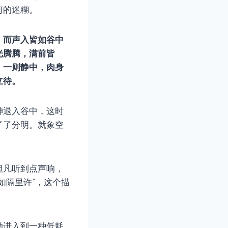
何的迷糊。
，而声入皆如谷中
光腾腾，满前皆
；一则静中，肉身
立待。
神退入谷中，这时
了了分明。就象空
但凡听到点声响，
如隔里许”，这个描
动进入到一种低耗