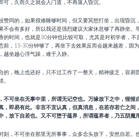
即可，久而久之就会入门道，不再落入昏沉。
较赞同的，如果很难睡够时间，但又要冥想打坐，出现昏沉
果不会有多好，所以我还是强烈建议大家休息够了再静坐。
香的时间，也就是30分钟也比较可取，尤其是对初学者，不
态前，15-30分钟够了，再坐下去效果反而会越来越差，因
，越坐越心浮气躁，难于入静。
合的，晚上也还好，只不过工作了一整天，精神疲乏，容易
错。
，不可坐在无事中里，所谓无记空也。万缘放下之中，惺惺
真，即易有此。非言不宜认真，但真消息，在若存若亡之间
中，放下自若也。又不可堕于蕴界，所谓蕴界者，乃五阴魔
时刻，不可坐在那里无所事事，众多念头放下，安然自若。