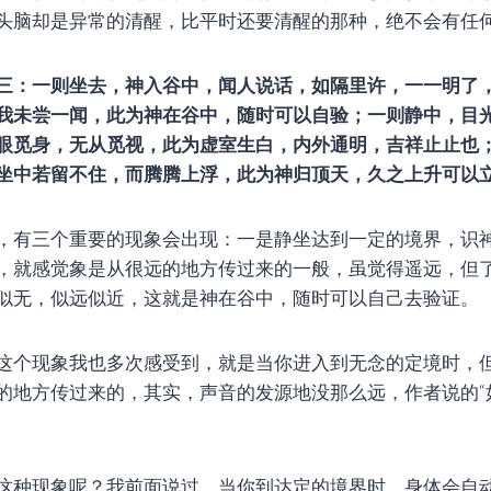
头脑却是异常的清醒，比平时还要清醒的那种，绝不会有任
三：一则坐去，神入谷中，闻人说话，如隔里许，一一明了
我未尝一闻，此为神在谷中，随时可以自验；一则静中，目
眼觅身，无从觅视，此为虚室生白，内外通明，吉祥止止也
坐中若留不住，而腾腾上浮，此为神归顶天，久之上升可以
，有三个重要的现象会出现：一是静坐达到一定的境界，识
，就感觉象是从很远的地方传过来的一般，虽觉得遥远，但
似无，似远似近，这就是神在谷中，随时可以自己去验证。
这个现象我也多次感受到，就是当你进入到无念的定境时，
的地方传过来的，其实，声音的发源地没那么远，作者说的“
这种现象呢？我前面说过，当你到达定的境界时，身体会自